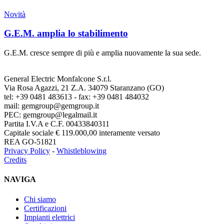
Novità
G.E.M. amplia lo stabilimento
G.E.M. cresce sempre di più e amplia nuovamente la sua sede.
General Electric Monfalcone S.r.l.
Via Rosa Agazzi, 21 Z.A. 34079 Staranzano (GO)
tel: +39 0481 483613 - fax: +39 0481 484032
mail: gemgroup@gemgroup.it
PEC: gemgroup@legalmail.it
Partita I.V.A e C.F. 00433840311
Capitale sociale € 119.000,00 interamente versato
REA GO-51821
Privacy Policy
-
Whistleblowing
Credits
NAVIGA
Chi siamo
Certificazioni
Impianti elettrici